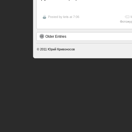
Posted by
kris
at 7:06
Фотожу
Older Entries
© 2011
Юрий Кривоносов