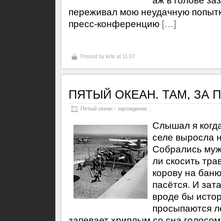
аж в голове за
переживал мою неудачную попытк
пресс-конференцию
[…]
Posted by
kris
at 11:07
ПЯТЫЙ ОКЕАН. ТАМ, ЗА
Пятый океан - зарождение...
Слышал я когда
селе выросла н
Собрались мужи
ли скосить трав
корову на баню
пасётся. И за
вроде бы исто
просыпаются ле
запевает хриплым со сна голосом: