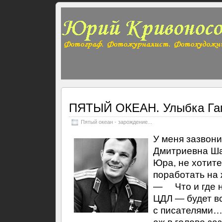
ПЯТЫЙ ОКЕАН. Улыбка Гаг
Пятый океан - зарождение...
У меня зазвон
Дмитриевна 
Юра, не хотите
поработать на 
— Что и где 
ЦДЛ — будет в
с писателями… 