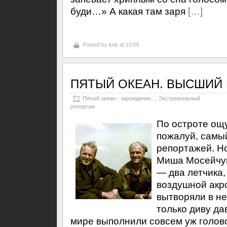
буди…» А какая там заря
[…]
Posted by
kris
at 10:05
ПЯТЫЙ ОКЕАН. ВЫСШИЙ
Пятый океан - зарождение...
,
Экстремальный
репортаж
По остроте ощ
пожалуй, самы
репортажей. Н
Миша Мосейчук
— два летчика,
воздушной акро
вытворяли в н
только диву да
мире выполнили совсем уж голов