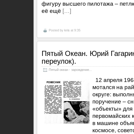
фигуру высшего пилотажа – петлю
её ещё
[…]
Posted by
kris
at 9:35
Пятый Океан. Юрий Гагари
переулок).
Пятый океан - зарождение...
12 апреля 1961
мотался на ра
округе: выпол
поручение – сн
«объекты» для
первомайских к
в машине объяв
космосе, совет