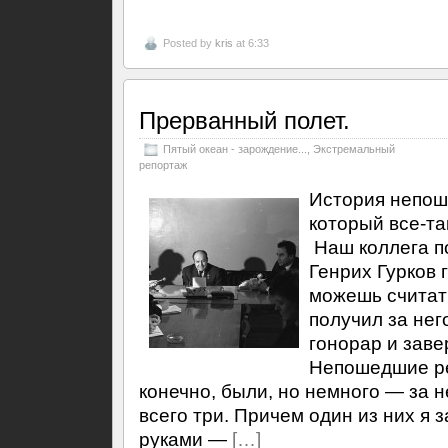
Posted by
kris
at 6:33
Прерванный полет.
Пятый океан - зарождение...
,
Экстремальный
репортаж
История непош
который все-та
Наш коллега п
Генрих Гурков 
можешь считат
получил за нег
гонорар и заве
Непошедшие ре
конечно, были, но немного — за 
всего три. Причем один из них я
руками —
[…]