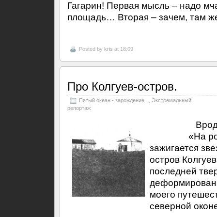
Гагарин! Первая мысль – надо мч
площадь… Вторая – зачем, там же
Posted by
kris
at 18:09
Про Колгуев-остров.
Пятый океан - зарождение...
,
Экстремальный
репортаж
Вроде
«На рогах 
зажигается зве
остров Колгуе
последней твер
деформированн
моего путешест
северной окон