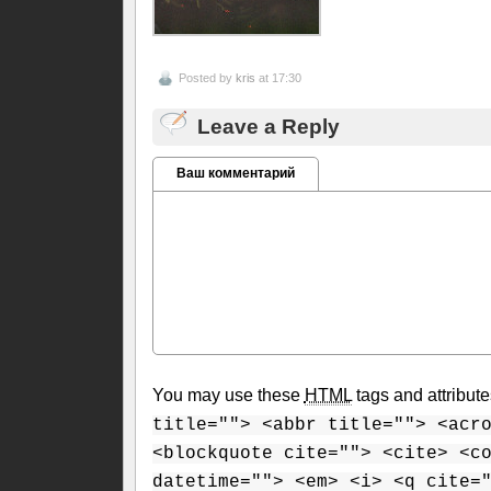
Posted by
kris
at 17:30
Leave a Reply
Ваш комментарий
You may use these
HTML
tags and attribut
title=""> <abbr title=""> <acr
<blockquote cite=""> <cite> <c
datetime=""> <em> <i> <q cite=