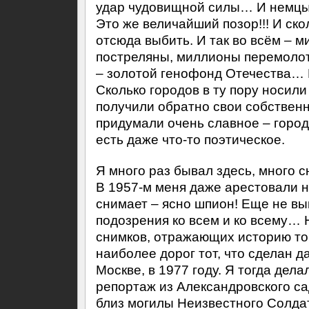
удар чудовищной силы… И немцы 
Это же величайший позор!!! И ско
отсюда выбить. И так во всём – 
постреляны, миллионы перемолот
– золотой генофонд Отечества… И
Сколько городов в ту пору носили 
получили обратно свои собственн
придумали очень славное – город
есть даже что-то поэтическое.
Я много раз бывал здесь, много с
В 1957-м меня даже арестовали 
снимает – ясно шпион! Еще не вы
подозрения ко всем и ко всему… 
снимков, отражающих историю то
наиболее дорог тот, что сделан д
Москве, в 1977 году. Я тогда дел
репортаж из Александровского сад
близ могилы Неизвестного Солдат