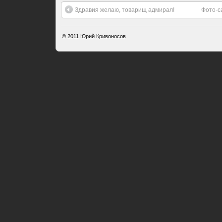
Здравия желаю, товарищ адмирал!
Фото-с
© 2011
Юрий Кривоносов