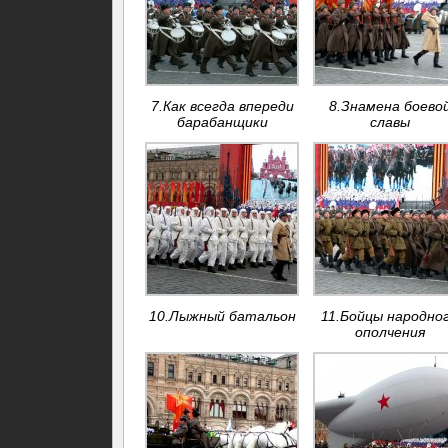
7.Как всегда впереди
8.Знамена боево
барабанщики
славы
10.Лыжный батальон
11.Бойцы народно
ополчения