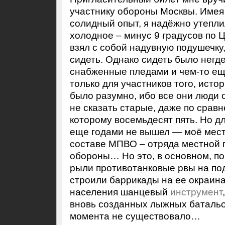
участнику обороны Москвы. Имея 
солидный опыт, я надёжно утепл
холодное – минус 9 градусов по
взял с собой надувную подушечку
сидеть. Однако сидеть было негде
снабженные пледами и чем-то ещ
только для участников того, истор
было разумно, ибо все они люди 
не сказать старые, даже по сравн
которому восемьдесят пять. Но дл
еще годами не вышел — моё мест
составе МПВО – отряда местной
обороны… Но это, в основном, по
рыли противотанковые рвы на под
строили баррикады на ее окраина
населения шанцевый
инструмент
вновь созданных лыжных батальон
момента не существовало…