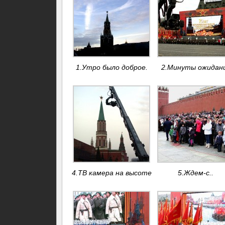
1.Утро было доброе.
2.Минуты ожидан
4.ТВ камера на высоте
5.Ждем-с..