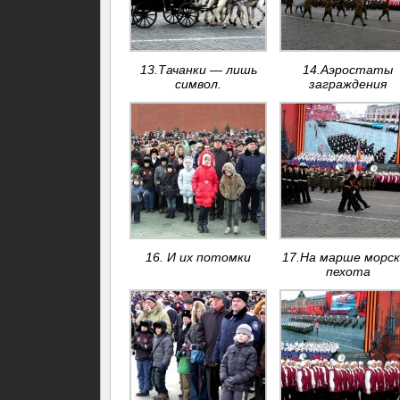
13.Тачанки — лишь
14.Аэростаты
символ.
заграждения
16. И их потомки
17.На марше морск
пехота