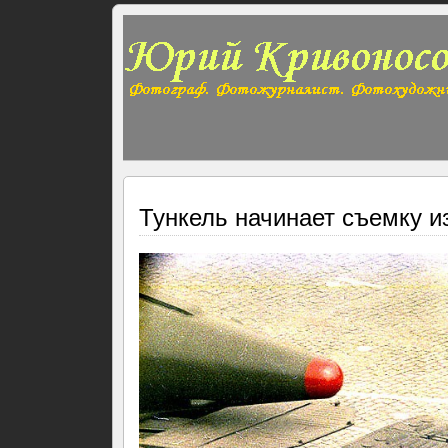
Тункель начинает съемку из