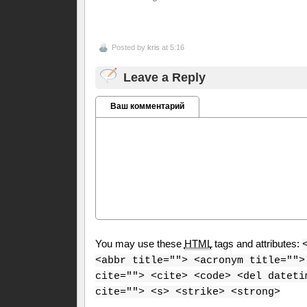
Posted by
kris
at 5:16
Leave a Reply
Ваш комментарий
You may use these
HTML
tags and attributes:
<abbr title=""> <acronym title="">
cite=""> <cite> <code> <del dateti
cite=""> <s> <strike> <strong>