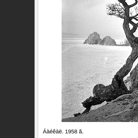
Áàéêàë. 1958 ã.