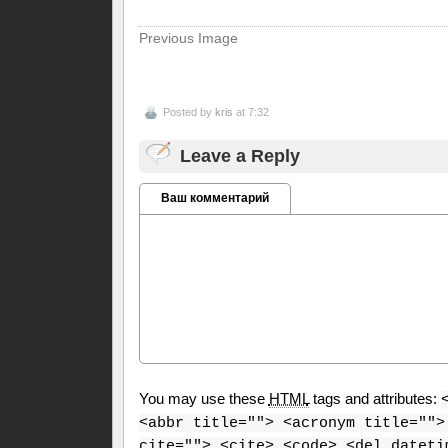
Previous Image
Posted by
kris
at 7:32
Leave a Reply
Ваш комментарий
You may use these
HTML
tags and attributes:
<abbr title=""> <acronym title="">
cite=""> <cite> <code> <del dateti